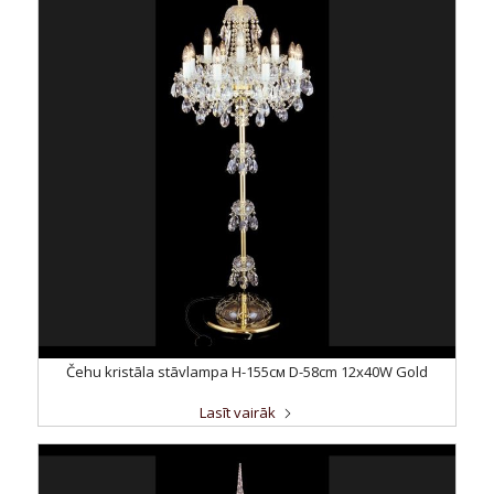
Čehu kristāla stāvlampa H-155см D-58cm 12x40W Gold
Lasīt vairāk