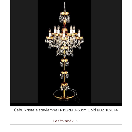
Čehu kristāla stāvlampa H-152см D-60cm Gold BDZ 10xE14
Lasīt vairāk