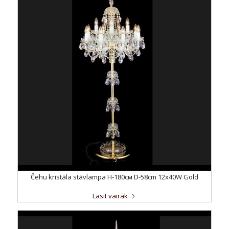
Čehu kristāla stāvlampa H-180см D-58cm 12x40W Gold
Lasīt vairāk