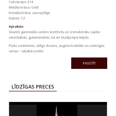
Cokoļa tips: E14
Metāla krāsa: Gold
Kristāla krāsa: caurspīdīgs
Ražots: CZ
Apraksts:
Skaists gaismeķlis veidos komfortu un izsmalcinātu sajūtu
viesistabās, gulamistabās, kā arī studija tipa telpās.
Plašs sortiments, stilīgs dizains, augsta kvalitāte un izdevīgas
cenas – labākā izvēle!
PASŪTĪT
LĪDZĪGAS PRECES