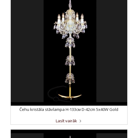
Čehu kristāla stāvlampa H-133см D-42сm 5x40W Gold
Lasīt vairāk