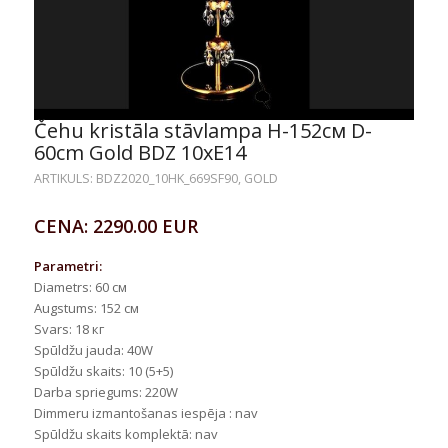
Čehu kristāla stāvlampa H-152см D-
60cm Gold BDZ 10xE14
ARTIKULS: BDZ2020_10HK_669SF90, GOLD
CENA: 2290.00 EUR
Parametri:
Diametrs: 60 cм
Augstums: 152 cм
Svars: 18 кг
Spūldžu jauda: 40W
Spūldžu skaits: 10 (5+5)
Darba spriegums: 220W
Dimmeru izmantošanas iespēja : nav
Spūldžu skaits komplektā: nav