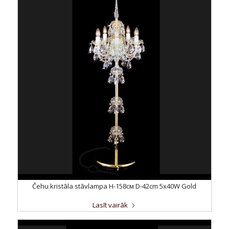
Čehu kristāla stāvlampa H-158см D-42cm 5x40W Gold
Lasīt vairāk