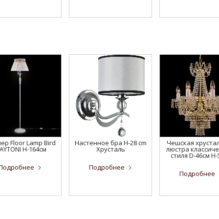
ер Floor Lamp Bird
Настенное бра H-28 cm
Чешская хруста
AYTONI H-164см
Хрусталь
люстра классиче
стиля D-46см H-
Подробнее
Подробнее
Подробнее