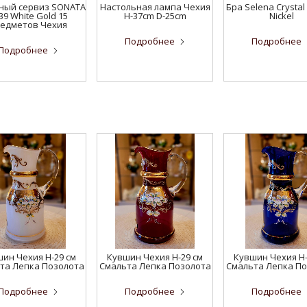
ный сервиз SONATA
Настольная лампа Чехия
Бра Selena Crystal
39 White Gold 15
H-37cm D-25cm
Nickel
едметов Чехия
Подробнее
Подробнее
Подробнее
ин Чехия H-29 см
Кувшин Чехия H-29 см
Кувшин Чехия H-
та Лепка Позолота
Смальта Лепка Позолота
Смальта Лепка П
Подробнее
Подробнее
Подробнее