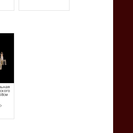
льная
ского
58см