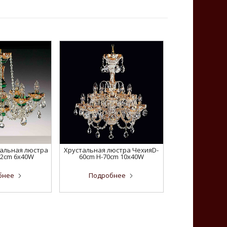
альная люстра
Хрустальная люстра ЧехияD-
52cm 6x40W
60cm H-70cm 10x40W
бнее
Подробнее