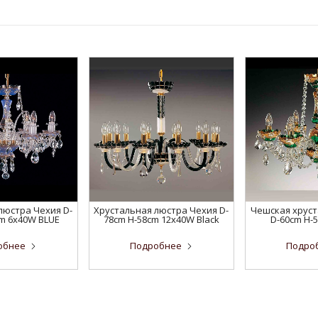
люстра Чехия D-
Хрустальная люстра Чехия D-
Чешская хруст
cm 6x40W BLUE
78cm H-58cm 12x40W Black
D-60cm H-
обнее
Подробнее
Подро