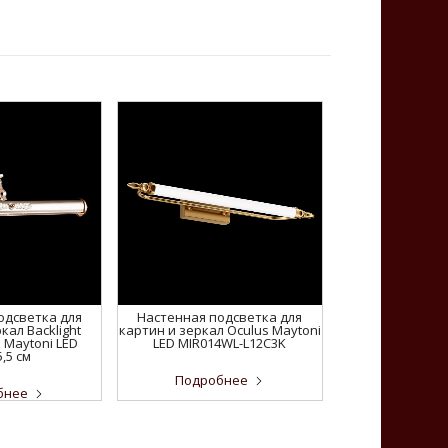
одсветка для
Настенная подсветка для
кал Backlight
картин и зеркал Oculus Maytoni
 Maytoni LED
LED MIR014WL-L12C3K
,5 см
Подробнее
бнее