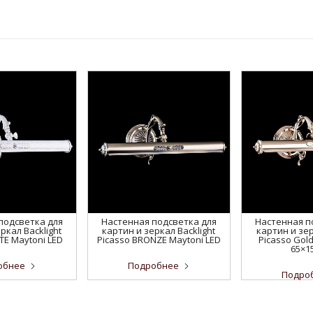
подсветка для
Настенная подсветка для
Настенная п
ркал Backlight
картин и зеркал Backlight
картин и зер
TE Maytoni LED
Picasso BRONZE Maytoni LED
Picasso Gold
65×15
обнее
Подробнее
Подро