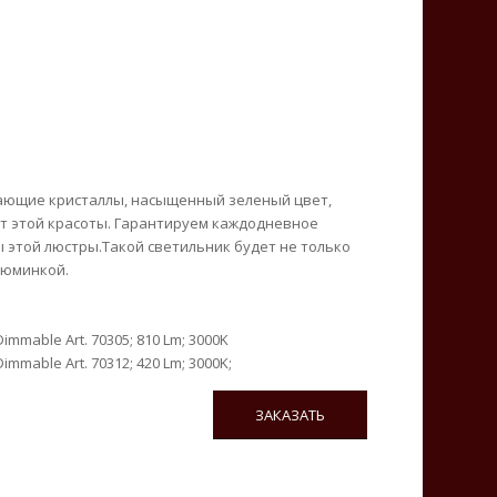
кающие кристаллы, насыщенный зеленый цвет,
т этой красоты. Гарантируем каждодневное
ы этой люстры.Такой светильник будет не только
зюминкой.
mmable Art. 70305; 810 Lm; 3000K
mable Art. 70312; 420 Lm; 3000K;
ЗАКАЗАТЬ