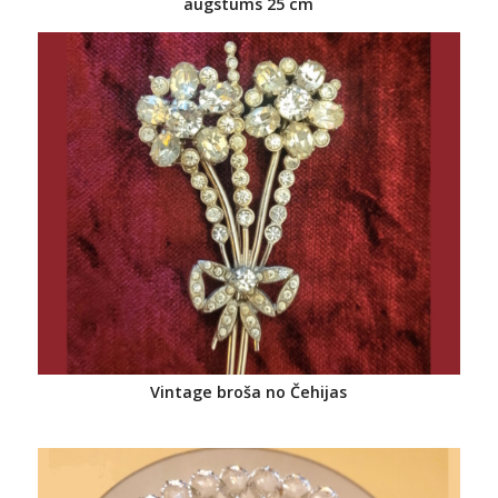
augstums 25 cm
Vintage broša no Čehijas