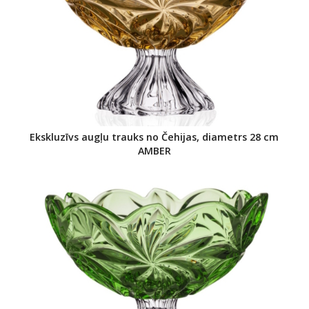
Ekskluzīvs augļu trauks no Čehijas, diametrs 28 cm
AMBER