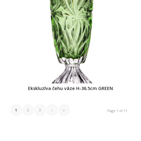
Ekskluzīva čehu vāze H-36.5cm GREEN
1
2
3
›
»
Page 1 of 11