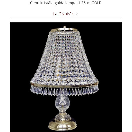
Čehu kristāla galda lampa H-26cm GOLD
Lasīt vairāk