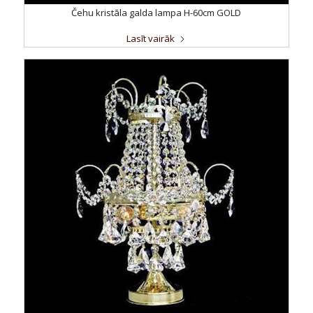
Čehu kristāla galda lampa H-60cm GOLD
Lasīt vairāk