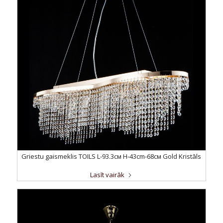
Griestu gaismeklis TOILS L-93.3см H-43cm-68см Gold Kristāls
Lasīt vairāk