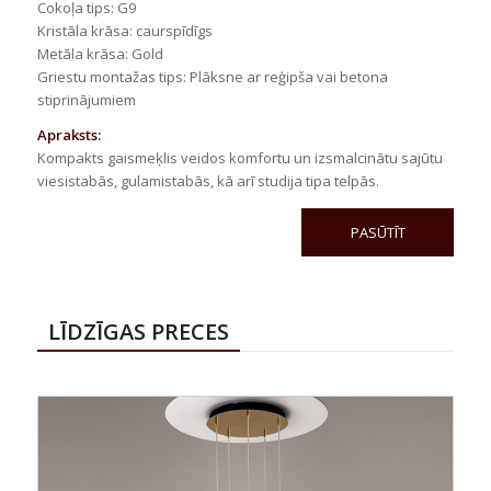
Cokoļa tips: G9
Kristāla krāsa: caurspīdīgs
Metāla krāsa: Gold
Griestu montažas tips: Plāksne ar reģipša vai betona
stiprinājumiem
Apraksts:
Kompakts gaismeķlis veidos komfortu un izsmalcinātu sajūtu
viesistabās, gulamistabās, kā arī studija tipa telpās.
PASŪTĪT
LĪDZĪGAS PRECES