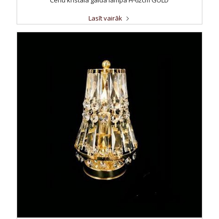
Čehu kristāla galda lampa H-62cm GOLD
Lasīt vairāk