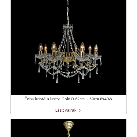
Čehu kristāla lustra Gold D-62cm H-50cm 8x40W
Lasīt vairāk