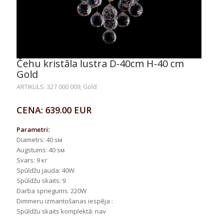
Čehu kristāla lustra D-40cm H-40 cm
Gold
ARTIKULS: 327 000 009, Gold
CENA: 639.00 EUR
Parametri:
Diametrs: 40 sм
Augstums: 40 sм
Svars: 9 кг
Spūldžu jauda: 40W
Spūldžu skaits: 9
Darba spriegums: 220W
Dimmeru izmantošanas iespēja :
Spūldžu skaits komplektā: nav