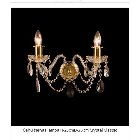
Čehu sienas lampa H-25cmD-36 cm Crystal Classic