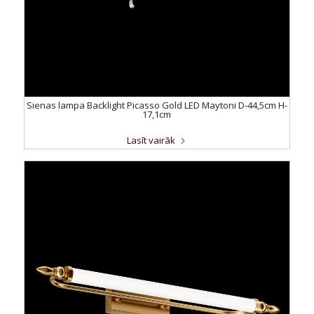
Sienas lampa Backlight Picasso Gold LED Maytoni D-44,5cm H-
17,1cm
Lasīt vairāk