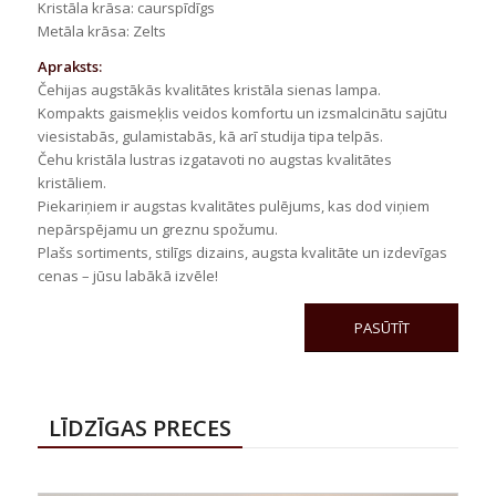
Kristāla krāsa: caurspīdīgs
Metāla krāsa: Zelts
Apraksts:
Čehijas augstākās kvalitātes kristāla sienas lampa.
Kompakts gaismeķlis veidos komfortu un izsmalcinātu sajūtu
viesistabās, gulamistabās, kā arī studija tipa telpās.
Čehu kristāla lustras izgatavoti no augstas kvalitātes
kristāliem.
Piekariņiem ir augstas kvalitātes pulējums, kas dod viņiem
nepārspējamu un greznu spožumu.
Plašs sortiments, stilīgs dizains, augsta kvalitāte un izdevīgas
cenas – jūsu labākā izvēle!
PASŪTĪT
LĪDZĪGAS PRECES