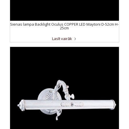
Sienas lampa Backlight Oculus COPPER LED Maytoni D-52cm H-
25cm
Lasīt vairāk