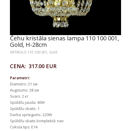
Čehu kristāla sienas lampa 110 100 001,
Gold, H-28cm
ARTIKULS:110 100 001, Gold
CENA: 317.00 EUR
Parametri:
Diametrs: 21 sм
Augstums: 28 sм
Svars: 2 кг
Spūldžu jauda: 40W
Spūldžu skaits: 1
Darba spriegums: 220W
Spūldžu skaits komplektā: nav
Cokoļa tips: E14