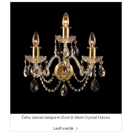
Čehu sienas lampa H-25cm D-36cm Crystal Classic
Lasīt vairāk