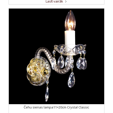
Lasīt vairāk
Čehu sienas lampa11×20cm Crystal Classic