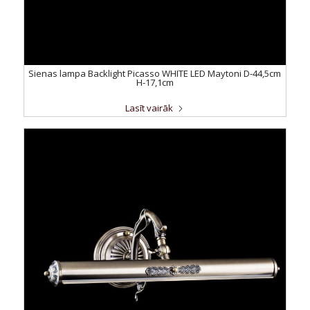
Sienas lampa Backlight Picasso WHITE LED Maytoni D-44,5cm
H-17,1cm
Lasīt vairāk