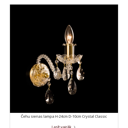
Čehu sienas lampa H-24cm D-10cm Crystal Classic
Lasīt vairāk