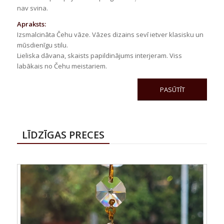
nav svina.
Apraksts:
Izsmalcināta Čehu vāze. Vāzes dizains sevī ietver klasisku un
mūsdienīgu stilu.
Lieliska dāvana, skaists papildinājums interjeram. Viss
labākais no Čehu meistariem.
PASŪTĪT
LĪDZĪGAS PRECES