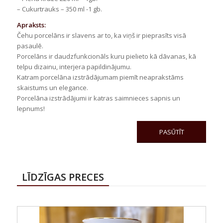
– Cukurtrauks – 350 ml -1 gb.
Apraksts:
Čehu porcelāns ir slavens ar to, ka viņš ir pieprasīts visā
pasaulē.
Porcelāns ir daudzfunkcionāls kuru pielieto kā dāvanas, kā
telpu dizainu, interjera papildinājumu.
Katram porcelāna izstrādājumam piemīt neaprakstāms
skaistums un elegance.
Porcelāna izstrādājumi ir katras saimnieces sapnis un
lepnums!
PASŪTĪT
LĪDZĪGAS PRECES