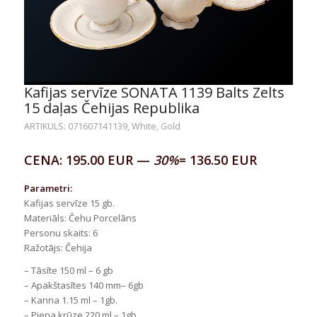
Kafijas servīze SONATA 1139 Balts Zelts
15 daļas Čehijas Republika
ARTIKULS: 071607141139, White, Gold
CENA: 195.00 EUR —
30%
= 136.50 EUR
Parametri:
Kafijas servīze 15 gb.
Materiāls: Čehu Porcelāns
Personu skaits: 6
Ražotājs: Čehija
– Tāsīte 150 ml – 6 gb
– Apakštasītes 140 mm– 6gb
– Kanna 1.15 ml – 1gb.
– Piena krūze 220 ml – 1gb.