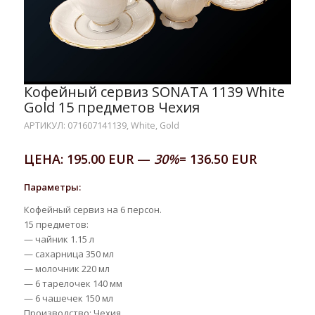
Кофейный сервиз SONATA 1139 White
Gold 15 предметов Чехия
АРТИКУЛ: 071607141139, White, Gold
ЦЕНА: 195.00 EUR —
30%
= 136.50 EUR
Параметры:
Кофейный сервиз на 6 персон.
15 предметов:
— чайник 1.15 л
— сахарница 350 мл
— молочник 220 мл
— 6 тарелочек 140 мм
— 6 чашечек 150 мл
Производство: Чехия